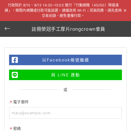
行政院於 8/10、8/13 14:30–15:00 進行「行動網路（4G/5G）降速演
練」，期間內網購或付款可能延遲。建議改用 Wi-Fi；若無回應，請先查詢
交易紀錄，避免重複付款。
註冊榮冠手工厚片rongcrown會員
以Facebook帳號繼續
與 LINE 連動
或
電子郵件
密碼