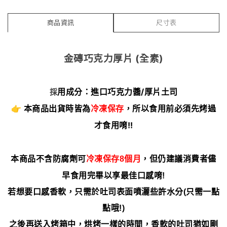
商品資訊
尺寸表
金磚巧克力厚片 (全素)
用成分：進口巧克力醬/厚片土司
採
👉 本商品出貨時皆為
冷凍保存
，所以食用前必須先烤過
才食用唷!!
本商品不含防腐劑可
冷凍保存8個月
，但仍建議消費者儘
早食用完畢以享最佳口感唷!
若想要口感香軟，只需於吐司表面噴灑些許水分(只需一點
點哦!)
之後再送入烤箱中，烘烤一樣的時間，香軟的吐司猶如剛