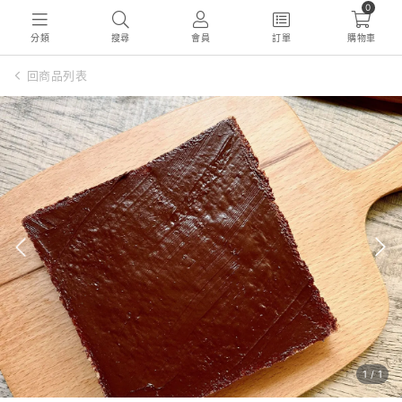
0
分類
搜尋
會員
訂單
購物車
回商品列表
1
/
1