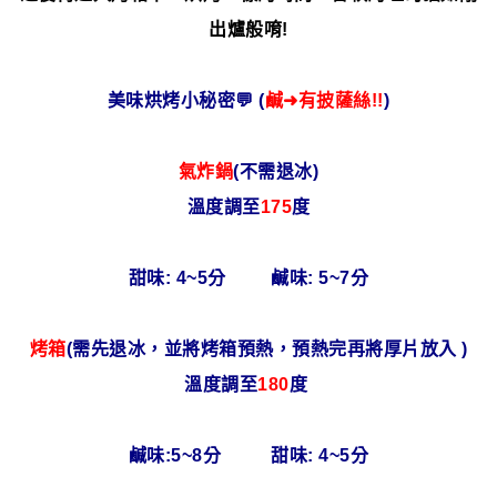
出爐般唷!
美味烘烤小秘密💬 (
鹹➜有披薩絲!!
)
氣炸鍋
(不需退冰)
溫度調至
175
度
甜味: 4~5分 鹹味: 5~7分
烤箱
(需先退冰，並將烤箱預熱，預熱完再將厚片放入 )
溫度調至
180
度
鹹味:5~8分 甜味: 4~5分