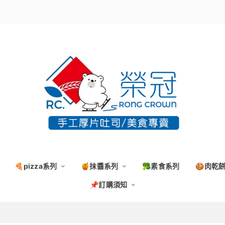
🍕pizza系列
🍯抹醬系列
🥦素食系列
🍪肉乾
📌訂購須知