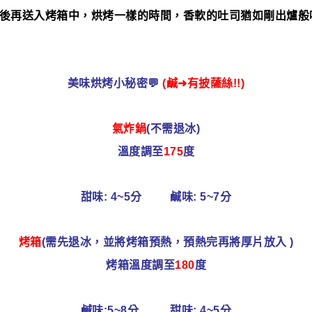
後再送入烤箱中，烘烤一樣的時間，香軟的吐司猶如剛出爐般
美味烘烤小秘密💬
(鹹➜有披薩絲!!)
氣炸鍋
(不需退冰)
溫度調至
175
度
甜味: 4~5分 鹹味: 5~7分
烤箱
(需先退冰，並將烤箱預熱，預熱完再將厚片放入 )
烤箱溫度調至
180
度
鹹味:5~8分 甜味: 4~5分