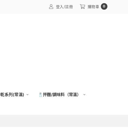
0
登入/註冊
購物車
餅乾系列(常溫)
🧂拌麵/調味料（常溫）