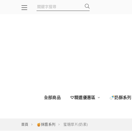
全部商品
♡精選優惠區
🍼奶酥系列
首頁
🍯抹醬系列
蜜糖厚片(奶素)