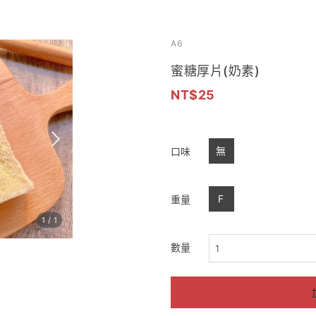
A6
蜜糖厚片(奶素)
25
無
口味
F
重量
1
/
1
數量