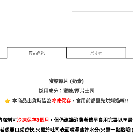
商品資訊
尺寸表
蜜糖厚片 (奶素)
採用成分：蜜糖/厚片土司
👉 本商品出貨時皆為
冷凍保存
，食用前都需先烘烤過唷!!
防腐劑可
冷凍保存8個月
，但仍建議消費者儘早食用完畢以享最佳
若想要口感香軟,只需於吐司表面噴灑些許水分(只需一點點哦!