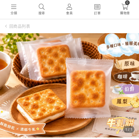
0
分類
搜尋
會員
訂單
購物車
回商品列表
1
/
1