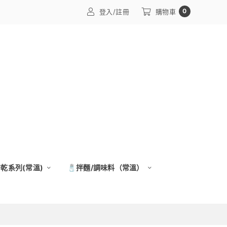
0
登入/註冊
購物車
餅乾系列(常溫)
🧂拌麵/調味料（常溫）