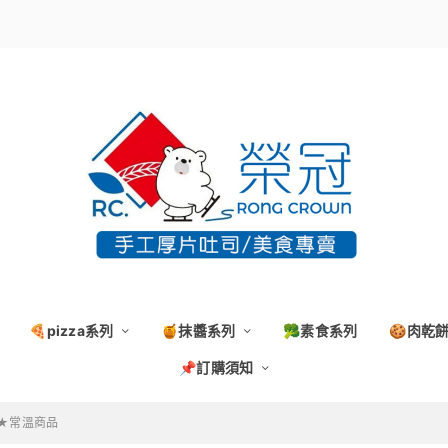
🍕pizza系列
🍯抹醬系列
🥦素食系列
🍪肉乾
📌訂購須知
★常溫商品