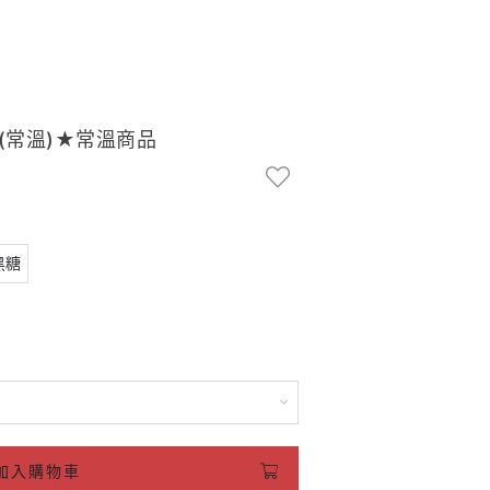
(常溫)★常溫商品
黑糖
加入購物車