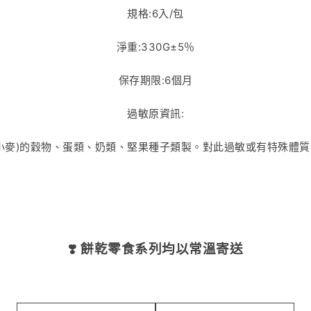
規格:6入/包
淨重:330G±5％
保存期限:6個月
過敏原資訊:
小麥)的穀物、蛋類、奶類、堅果種子類製。對此過敏或有特殊體
❣️ 餅乾零食系列均以常溫寄送