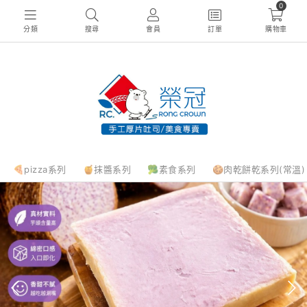
0
分類
搜尋
會員
訂單
購物車
🍕pizza系列
🍯抹醬系列
🥦素食系列
🍪肉乾餅乾系列(常溫)