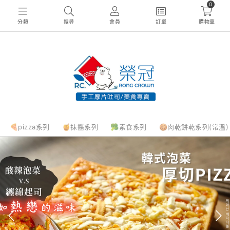
0
分類
搜尋
會員
訂單
購物車
🍕pizza系列
🍯抹醬系列
🥦素食系列
🍪肉乾餅乾系列(常溫)